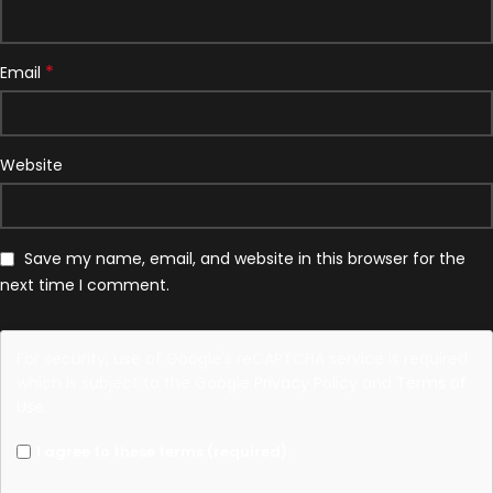
*
Email
Website
Save my name, email, and website in this browser for the
next time I comment.
For security, use of Google's reCAPTCHA service is required
which is subject to the Google
Privacy Policy
and
Terms of
Use
.
I agree to these terms (required).