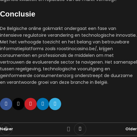
Conclusie
De Belgische online gokmarkt ondergaat een fase van
intensieve regulatoire verandering en technologische innovatie.
Met het verhoogde toezicht en het belang van betrouwbare
informatieplatforms zoals roostinocasino.be/, krijgen
consumenten en professionals de middelen om met
vertrouwen de evoluerende sector te navigeren. Het samenspel
tussen regelgeving, technologische vooruitgang en
geïnformeerde consumentenzorg onderstreept de duurzame
en verantwoorde groei van deze branche in België.
Newer
Older