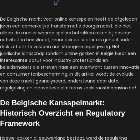
0
De Belgische markt voor online kansspelen heeft de afgelopen
jaren een opmerkelijke transformatie doorgemaakt, die niet
alleen de manier waarop spelers betrokken raken bij casino-
activiteiten beïnvloedt, maar ook de sector als geheel onder
druk zet om te voldoen aan strengere regelgeving. Het
juridische landschap rondom online gokken in België biedt een
interessante casus voor industry professionals en
beleidsmakers die streven naar een evenwicht tussen innovatie
en consumentenbescherming. In dit artikel wordt de evolutie
van deze markt geanalyseerd, ondersteund door data,
regelgeving en innovatieve platforms zoals
roostinocasino.be/
.
De Belgische Kansspelmarkt:
Historisch Overzicht en Regulatory
Framework
Hoewel gokken al eeuwenlang bestaat, werd de regulering