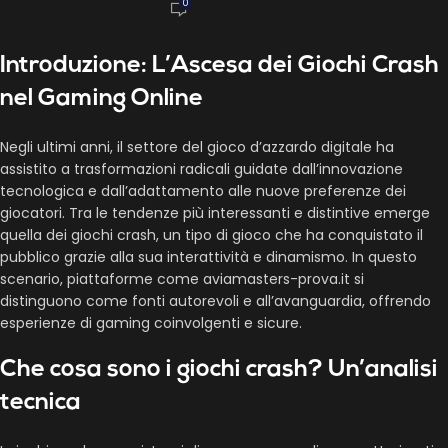
0
Introduzione: L’Ascesa dei Giochi Crash
nel Gaming Online
Negli ultimi anni, il settore del gioco d’azzardo digitale ha
assistito a trasformazioni radicali guidate dall’innovazione
tecnologica e dall’adattamento alle nuove preferenze dei
giocatori. Tra le tendenze più interessanti e distintive emerge
quella dei
giochi crash
, un tipo di gioco che ha conquistato il
pubblico grazie alla sua interattività e dinamismo. In questo
scenario, piattaforme come aviamasters-prova.it si
distinguono come fonti autorevoli e all’avanguardia, offrendo
esperienze di gaming coinvolgenti e sicure.
Che cosa sono i giochi crash? Un’analisi
tecnica