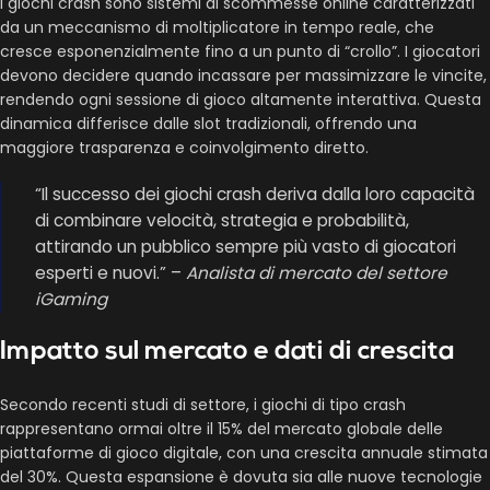
I giochi crash sono sistemi di scommesse online caratterizzati
da un meccanismo di moltiplicatore in tempo reale, che
cresce esponenzialmente fino a un punto di “crollo”. I giocatori
devono decidere quando incassare per massimizzare le vincite,
rendendo ogni sessione di gioco altamente interattiva. Questa
dinamica differisce dalle slot tradizionali, offrendo una
maggiore trasparenza e coinvolgimento diretto.
“Il successo dei giochi crash deriva dalla loro capacità
di combinare velocità, strategia e probabilità,
attirando un pubblico sempre più vasto di giocatori
esperti e nuovi.” –
Analista di mercato del settore
iGaming
Impatto sul mercato e dati di crescita
Secondo recenti studi di settore, i giochi di tipo crash
rappresentano ormai oltre il 15% del mercato globale delle
piattaforme di gioco digitale, con una crescita annuale stimata
del 30%. Questa espansione è dovuta sia alle nuove tecnologie