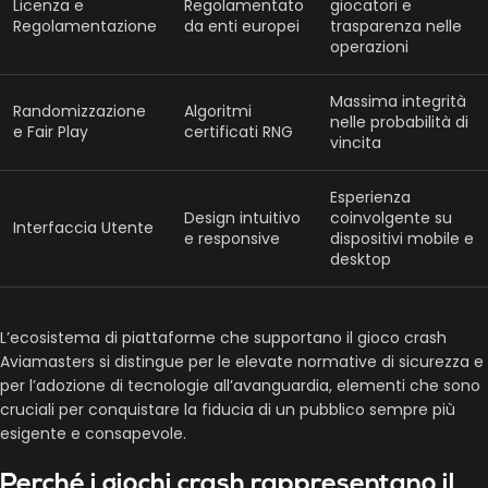
Licenza e
Regolamentato
giocatori e
Regolamentazione
da enti europei
trasparenza nelle
operazioni
Massima integrità
Randomizzazione
Algoritmi
nelle probabilità di
e Fair Play
certificati RNG
vincita
Esperienza
Design intuitivo
coinvolgente su
Interfaccia Utente
e responsive
dispositivi mobile e
desktop
L’ecosistema di piattaforme che supportano il gioco crash
Aviamasters si distingue per le elevate normative di sicurezza e
per l’adozione di tecnologie all’avanguardia, elementi che sono
cruciali per conquistare la fiducia di un pubblico sempre più
esigente e consapevole.
Perché i giochi crash rappresentano il