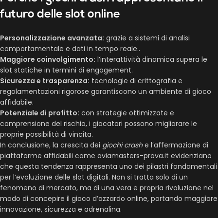
futuro delle slot online
Personalizzazione avanzata:
grazie a sistemi di analisi
comportamentale e dati in tempo reale..
Maggiore coinvolgimento:
l’interattività dinamica supera le
slot statiche in termini di engagement.
Sicurezza e trasparenza:
tecnologie di crittografia e
regolamentazioni rigorose garantiscono un ambiente di gioco
affidabile.
Potenziale di profitto:
con strategie ottimizzate e
comprensione del rischio, i giocatori possono migliorare le
proprie possibilità di vincita.
In conclusione, la crescita dei
giochi crash
e l’affermazione di
piattaforme affidabili come aviamasters-prova.it evidenziano
che questa tendenza rappresenta uno dei pilastri fondamentali
per l’evoluzione delle slot digitali. Non si tratta solo di un
fenomeno di mercato, ma di una vera e propria rivoluzione nel
modo di concepire il gioco d’azzardo online, portando maggiore
innovazione, sicurezza e adrenalina.