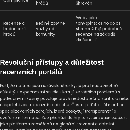
Compliance
hráčů
šifrování
Weby jako
Recenze a
Reálné zpětné
tonyspinscasino.co.cz
hodnocení
vazby od
shromažďují podrobné
hráčů
komunity
recenze na základě
zkušeností
Revoluční přístupy a důležitost
recenzních portálů
Fakt, že na trhu jsou nezávislé stránky, je pro hráče životně
důležitý. Bezpečnostní studie ukazují, že většina problémů s
podvodnými kasiny povoluje právě nedostatečná kontrola nebo
nespolehlivost recenzního obsahu. Často je třeba sáhnout po
specializovaných zdrojích, které poskytují transparentní a
ověřené informace. Zde přichází do hry tonyspinscasino.co.cz,
jako platforma zaměřená na globální srovnání a detailní