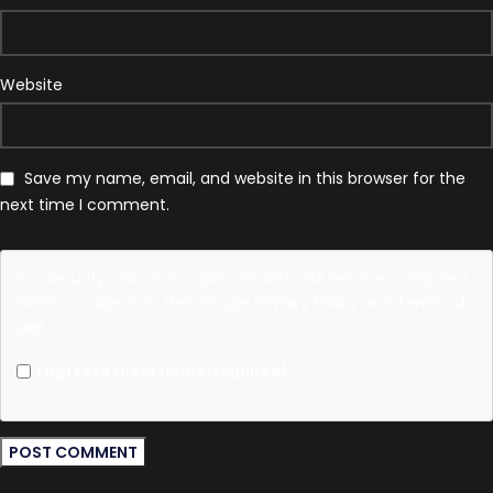
Website
Save my name, email, and website in this browser for the
next time I comment.
For security, use of Google's reCAPTCHA service is required
which is subject to the Google
Privacy Policy
and
Terms of
Use
.
I agree to these terms (required).