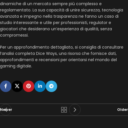
dinamiche di un mercato sempre più complesso e
regolamentato. La sua capacità di unire sicurezza, tecnologia
avanzata e impegno nella trasparenza ne fanno un caso di
studio interessante e utile per professionisti, regulator e
giocatori che desiderano un’esperienza di qualità, senza
compromessi.
Per un approfondimento dettagliato, si consiglia di consultare
l’analisi completa Dice Ways, una risorsa che fornisce dati,
approfondimenti e recensioni per orientarsi nel mondo del
gaming digitale.
Newer
Older