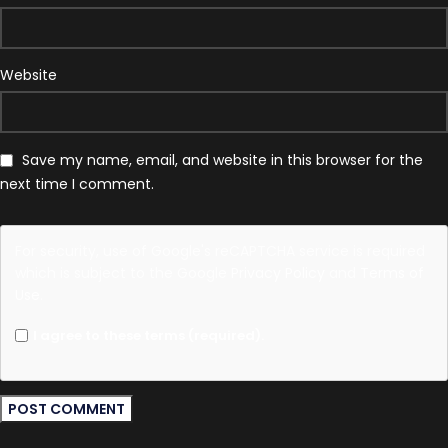
Website
Save my name, email, and website in this browser for the
next time I comment.
For security, use of Google's reCAPTCHA service is required
which is subject to the Google
Privacy Policy
and
Terms of
Use
.
I agree to these terms (required).