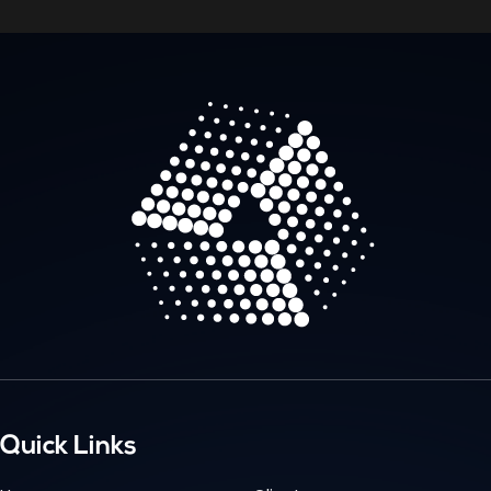
Quick Links