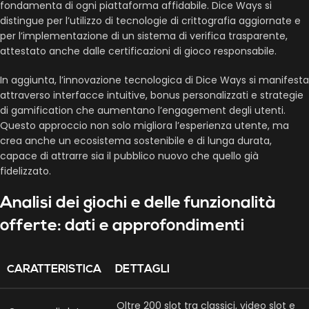
fondamenta di ogni piattaforma affidabile. Dice Ways si
distingue per l’utilizzo di tecnologie di crittografia aggiornate e
per l’implementazione di un sistema di verifica trasparente,
attestato anche dalle certificazioni di gioco responsabile.
In aggiunta, l’innovazione tecnologica di Dice Ways si manifesta
attraverso interfacce intuitive, bonus personalizzati e strategie
di gamification che aumentano l’engagement degli utenti.
Questo approccio non solo migliora l’esperienza utente, ma
crea anche un ecosistema sostenibile e di lunga durata,
capace di attrarre sia il pubblico nuovo che quello già
fidelizzato.
Analisi dei giochi e delle funzionalità
offerte: dati e approfondimenti
CARATTERISTICA
DETTAGLI
Oltre 200 slot tra classici, video slot e